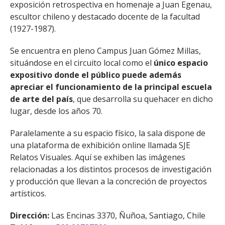
exposición retrospectiva en homenaje a Juan Egenau,
FACULTAD
escultor chileno y destacado docente de la facultad
(1927-1987).
Estudiantes
Funcionarias/os
Académicas/os
Egresadas/os
Se encuentra en pleno Campus Juan Gómez Millas,
situándose en el circuito local como el
único espacio
expositivo donde el público puede además
apreciar el funcionamiento de la principal escuela
de arte del país
, que desarrolla su quehacer en dicho
lugar, desde los años 70.
Paralelamente a su espacio físico, la sala dispone de
una plataforma de exhibición online llamada SJE
Relatos Visuales. Aquí se exhiben las imágenes
relacionadas a los distintos procesos de investigación
y producción que llevan a la concreción de proyectos
artísticos.
Dirección:
Las Encinas 3370, Ñuñoa, Santiago, Chile