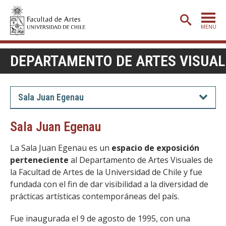
MENÚ
PORTADA
DEPARTAMENTO DE ARTES VISUAL
ADMISIÓN
ETAPA BÁSICA
Sala Juan Egenau
CARRERAS
Sala Juan Egenau
POSTGRADO
La Sala Juan Egenau es un
espacio de exposición
EXTENSIÓN
perteneciente
al Departamento de Artes Visuales de
la Facultad de Artes de la Universidad de Chile y fue
CREACIÓN
E INVESTIGACIÓN
fundada con el fin de dar visibilidad a la diversidad de
BIBLIOTECA
prácticas artísticas contemporáneas del país.
DEPARTAMENTOS
Fue inaugurada el 9 de agosto de 1995, con una