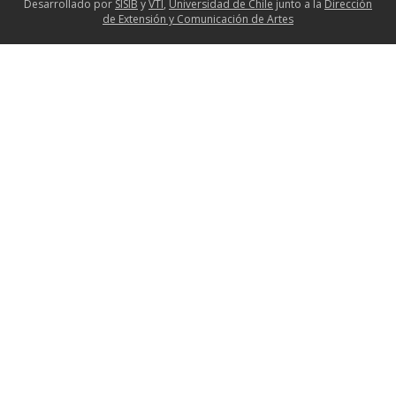
Desarrollado por
SISIB
y
VTI
,
Universidad de Chile
junto a la
Dirección
de Extensión y Comunicación de Artes