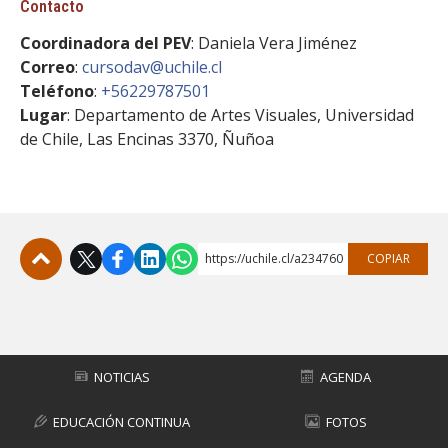
Contacto
Coordinadora del PEV
: Daniela Vera Jiménez
Correo
:
cursodav@uchile.cl
Teléfono
:
+56229787501
Lugar
: Departamento de Artes Visuales, Universidad
de Chile, Las Encinas 3370, Ñuñoa
https://uchile.cl/a234760
COPIAR
Subir
NOTICIAS
AGENDA
EDUCACIÓN CONTINUA
FOTOS