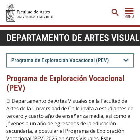
MENÚ
PORTADA
DEPARTAMENTO DE ARTES VISUAL
ADMISIÓN
ETAPA BÁSICA
Programa de Exploración Vocacional (PEV)
CARRERAS
Programa de Exploración Vocacional
POSTGRADO
(PEV)
EXTENSIÓN
El Departamento de Artes Visuales de la Facultad de
CREACIÓN
E INVESTIGACIÓN
Artes de la Universidad de Chile invita a estudiantes de
tercero y cuarto año de enseñanza media, así como a
BIBLIOTECA
jóvenes a un año de egresados de la educación
secundaria, a postular al Programa de Exploración
DEPARTAMENTOS
Vocacional (PEV) 2026 en Artes Visuales.
Este