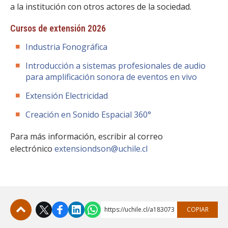
FACULTAD
a la institución con otros actores de la sociedad.
Cursos de extensión 2026
Estudiantes
Funcionarias/os
Industria Fonográfica
Académicas/os
Egresadas/os
Introducción a sistemas profesionales de audio
para amplificación sonora de eventos en vivo
Extensión Electricidad
Creación en Sonido Espacial 360°
Para más información, escribir al correo
electrónico
extensiondson@uchile.cl
https://uchile.cl/a183073
COPIAR