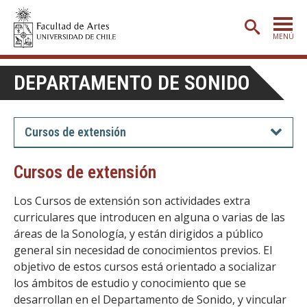
MENÚ
PORTADA
DEPARTAMENTO DE SONIDO
ADMISIÓN
ETAPA BÁSICA
Cursos de extensión
CARRERAS
Cursos de extensión
POSTGRADO
Los Cursos de extensión son actividades extra
EXTENSIÓN
curriculares que introducen en alguna o varias de las
áreas de la Sonología, y están dirigidos a público
CREACIÓN
E INVESTIGACIÓN
general sin necesidad de conocimientos previos. El
BIBLIOTECA
objetivo de estos cursos está orientado a socializar
los ámbitos de estudio y conocimiento que se
DEPARTAMENTOS
desarrollan en el Departamento de Sonido, y vincular