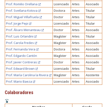
FACULTAD
Prof. Romilio Orellana
Licenciado
Artes
Asociado
Prof. Svetlana Kotova
Doctora
Artes
Titular
Estudiantes
Funcionarias/os
Prof. Miguel Villafruela
Doctor
Artes
Titular
Académicas/os
Egresadas/os
Prof. Jorge Pepi
Licenciado
Artes
Titular
Prof. Álvaro Menanteau
Doctor
Artes
Asociado
Prof. Luis Orlandini
Magíster
Artes
Titular
Prof. Carola Fredes
Magíster
Artes
Asociado
Prof. Fernanda Vera
Doctora
Artes
Asociado
Prof. Edgardo Cantón
Magíster
Artes
Asociado
Prof. Javier Contreras
Doctor
Artes
Asociado
Prof. Edward Brown
Licenciado
Artes
Titular
Prof. María Carolina la Rivera
Magíster
Artes
Asistente
Prof. Mario Baeza
Licenciado
Artes
Asociado
Colaboradores