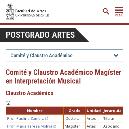
MENÚ
PORTADA
POSTGRADO ARTES
ADMISIÓN
ETAPA BÁSICA
Comité y Claustro Académico
CARRERAS
Comité y Claustro Académico Magíster
POSTGRADO
en Interpretación Musical
EXTENSIÓN
Claustro Académico
CREACIÓN
E INVESTIGACIÓN
BIBLIOTECA
Nombre
Grado
Unidad
Jerarquía
Prof. Paulina Zamora
Doctora
Artes
Titular
DEPARTAMENTOS
Prof. María Teresa Molina
Magíster
Artes
Asociado