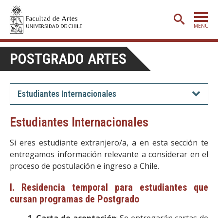
MENÚ
PORTADA
POSTGRADO ARTES
ADMISIÓN
ETAPA BÁSICA
Estudiantes Internacionales
CARRERAS
Estudiantes Internacionales
POSTGRADO
Si eres estudiante extranjero/a, a en esta sección te
EXTENSIÓN
entregamos información relevante a considerar en el
proceso de postulación e ingreso a Chile.
CREACIÓN
E INVESTIGACIÓN
BIBLIOTECA
I. Residencia temporal para estudiantes que
cursan programas de Postgrado
DEPARTAMENTOS