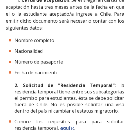
1. Carta de aceptación
: Se entregarán cartas de
FACULTAD
aceptación hasta tres meses antes de la fecha en que
el o la estudiante aceptado/a ingrese a Chile. Para
Estudiantes
Funcionarias/os
emitir dicho documento será necesario contar con los
siguientes datos:
Académicas/os
Egresadas/os
Nombre completo
Nacionalidad
Número de pasaporte
Fecha de nacimiento
2. Solicitud de "Residencia Temporal"
: la
residencia temporal tiene entre sus subcategorías
el permiso para estudiantes, ésta se debe solicitar
fuera de Chile. No es posible solicitar una visa
dentro del país ni cambiar el estatus migratorio.
Conoce los requisitos para para solicitar
residencia temporal,
aquí
.