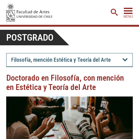
MENÚ
PORTADA
POSTGRADO
ADMISIÓN
ETAPA BÁSICA
Filosofía, mención Estética y Teoría del Arte
CARRERAS
Doctorado en Filosofía, con mención
POSTGRADO
en Estética y Teoría del Arte
EXTENSIÓN
CREACIÓN
E INVESTIGACIÓN
BIBLIOTECA
DEPARTAMENTOS