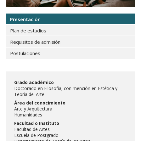
FACULTAD
Doctorado en Filosofía, con mención en Estética y Teoría del Arte
Estudiantes
Funcionarias/os
Presentación
Académicas/os
Egresadas/os
Plan de estudios
Requisitos de admisión
Postulaciones
Grado académico
Doctorado en Filosofía, con mención en Estética y
Teoría del Arte
Área del conocimiento
Arte y Arquitectura
Humanidades
Facultad o Instituto
Facultad de Artes
Escuela de Postgrado