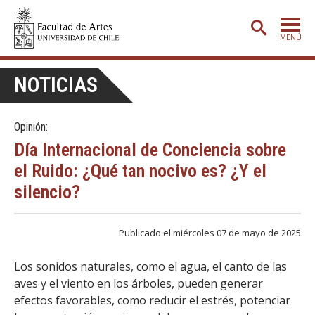
MENÚ
PORTADA
NOTICIAS
ADMISIÓN
Opinión:
ETAPA BÁSICA
Día Internacional de Conciencia sobre
CARRERAS
el Ruido: ¿Qué tan nocivo es? ¿Y el
POSTGRADO
silencio?
EXTENSIÓN
Publicado el miércoles 07 de mayo de 2025
CREACIÓN
E INVESTIGACIÓN
Los sonidos naturales, como el agua, el canto de las
BIBLIOTECA
aves y el viento en los árboles, pueden generar
DEPARTAMENTOS
efectos favorables, como reducir el estrés, potenciar