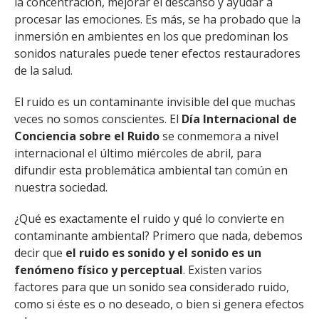
la concentración, mejorar el descanso y ayudar a
FACULTAD
procesar las emociones. Es más, se ha probado que la
inmersión en ambientes en los que predominan los
Estudiantes
Funcionarias/os
sonidos naturales puede tener efectos restauradores
Académicas/os
Egresadas/os
de la salud.
El ruido es un contaminante invisible del que muchas
veces no somos conscientes. El
Día Internacional de
Conciencia sobre el Ruido
se conmemora a nivel
internacional el último miércoles de abril, para
difundir esta problemática ambiental tan común en
nuestra sociedad.
¿Qué es exactamente el ruido y qué lo convierte en
contaminante ambiental? Primero que nada, debemos
decir que
el ruido es sonido y el sonido es un
fenómeno físico y perceptual
. Existen varios
factores para que un sonido sea considerado ruido,
como si éste es o no deseado, o bien si genera efectos