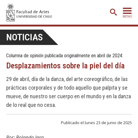
MENÚ
PORTADA
NOTICIAS
ADMISIÓN
Columna de opinión publicada originalmente en abril de 2024:
ETAPA BÁSICA
Desplazamientos sobre la piel del día
CARRERAS
29 de abril, día de la danza, del arte coreográfico, de las
POSTGRADO
prácticas corporales y de todo aquello que palpita y se
EXTENSIÓN
mueve, de nuestro ser cuerpo en el mundo y en la danza
de lo real que no cesa.
CREACIÓN
E INVESTIGACIÓN
BIBLIOTECA
Publicado el lunes 23 de junio de 2025
DEPARTAMENTOS
Por: Rolando Jara