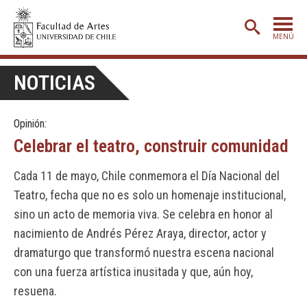
MENÚ
PORTADA
NOTICIAS
ADMISIÓN
Opinión:
ETAPA BÁSICA
Celebrar el teatro, construir comunidad
CARRERAS
Cada 11 de mayo, Chile conmemora el Día Nacional del
POSTGRADO
Teatro, fecha que no es solo un homenaje institucional,
EXTENSIÓN
sino un acto de memoria viva. Se celebra en honor al
nacimiento de Andrés Pérez Araya, director, actor y
CREACIÓN
E INVESTIGACIÓN
dramaturgo que transformó nuestra escena nacional
BIBLIOTECA
con una fuerza artística inusitada y que, aún hoy,
DEPARTAMENTOS
resuena.