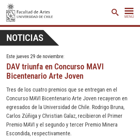
MENÚ
PORTADA
NOTICIAS
ADMISIÓN
Este jueves 29 de noviembre:
ETAPA BÁSICA
DAV triunfa en Concurso MAVI
CARRERAS
Bicentenario Arte Joven
POSTGRADO
Tres de los cuatro premios que se entregan en el
EXTENSIÓN
Concurso MAVI Bicentenario Arte Joven recayeron en
CREACIÓN
E INVESTIGACIÓN
egresados de la Universidad de Chile. Rodrigo Bruna,
Carlos Zúñiga y Christian Galaz, recibieron el Primer
BIBLIOTECA
Premio MAVI y el segundo y tercer Premio Minera
DEPARTAMENTOS
Escondida, respectivamente.