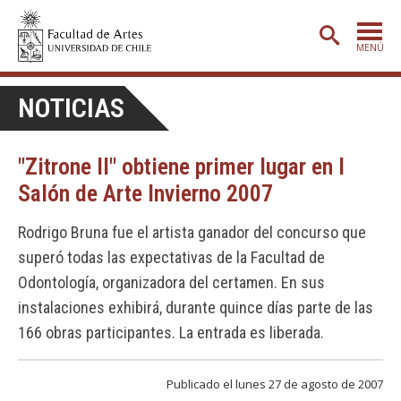
MENÚ
PORTADA
NOTICIAS
ADMISIÓN
"Zitrone II" obtiene primer lugar en I
ETAPA BÁSICA
Salón de Arte Invierno 2007
CARRERAS
Rodrigo Bruna fue el artista ganador del concurso que
POSTGRADO
superó todas las expectativas de la Facultad de
EXTENSIÓN
Odontología, organizadora del certamen. En sus
CREACIÓN
E INVESTIGACIÓN
instalaciones exhibirá, durante quince días parte de las
166 obras participantes. La entrada es liberada.
BIBLIOTECA
DEPARTAMENTOS
Publicado el lunes 27 de agosto de 2007