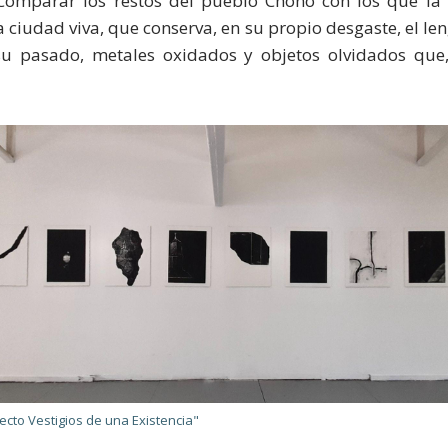
. Comparar los restos del pueblo Chono con los que la
 ciudad viva, que conserva, en su propio desgaste, el len
su pasado, metales oxidados y objetos olvidados que,
cto Vestigios de una Existencia"