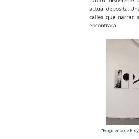
futuro inexistente
actual deposita. Una
calles que narran 
encontrará.
"Fragmento de Proye