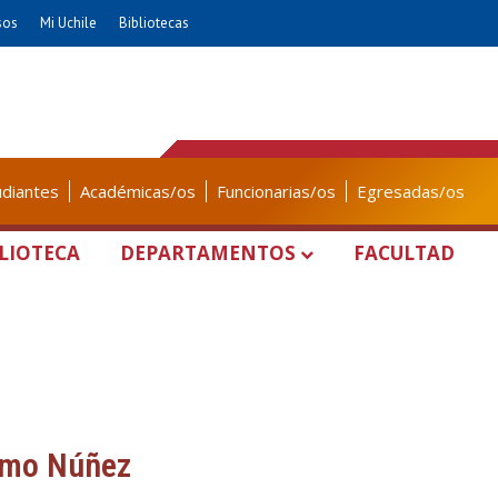
sos
Mi Uchile
Bibliotecas
udiantes
Académicas/os
Funcionarias/os
Egresadas/os
LIOTECA
DEPARTAMENTOS
FACULTAD
ermo Núñez