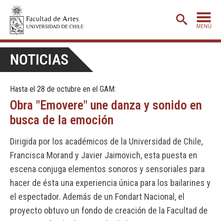
MENÚ
PORTADA
NOTICIAS
ADMISIÓN
Hasta el 28 de octubre en el GAM:
ETAPA BÁSICA
Obra "Emovere" une danza y sonido en
CARRERAS
busca de la emoción
POSTGRADO
Dirigida por los académicos de la Universidad de Chile,
EXTENSIÓN
Francisca Morand y Javier Jaimovich, esta puesta en
CREACIÓN
E INVESTIGACIÓN
escena conjuga elementos sonoros y sensoriales para
hacer de ésta una experiencia única para los bailarines y
BIBLIOTECA
el espectador. Además de un Fondart Nacional, el
DEPARTAMENTOS
proyecto obtuvo un fondo de creación de la Facultad de