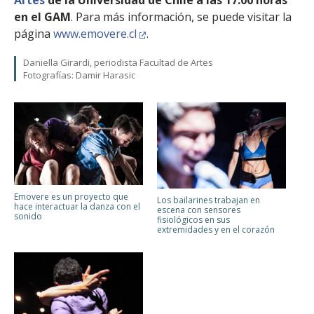
Artes
de la Universidad de Chile a las 17:00 horas
en el GAM
. Para más información, se puede visitar la
página
www.emovere.cl
.
Daniella Girardi, periodista Facultad de Artes
Fotografías: Damir Harasic
Emovere es un proyecto que
Los bailarines trabajan en
hace interactuar la danza con el
escena con sensores
sonido
fisiológicos en sus
extremidades y en el corazón