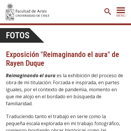
MENÚ
PORTADA
FOTOS
ADMISIÓN
Exposición "Reimaginando el aura" de
ETAPA BÁSICA
Rayen Duque
CARRERAS
Reimaginando el aura
es la exhibición del proceso de
POSTGRADO
obra de mi titulación. Forzada e inspirada, en partes
EXTENSIÓN
iguales, por el contexto de pandemia, momento en
que me alojo en el bordado en búsqueda de
CREACIÓN
E INVESTIGACIÓN
familiaridad.
BIBLIOTECA
Traduciendo tanto el trabajo en serie como la
DEPARTAMENTOS
pequeña escala explorada en mi trabajo fotográfico,
comienzo bordando obras históricas como las