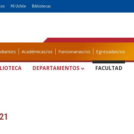
sos
Mi Uchile
Bibliotecas
udiantes
Académicas/os
Funcionarias/os
Egresadas/os
LIOTECA
DEPARTAMENTOS
FACULTAD
021