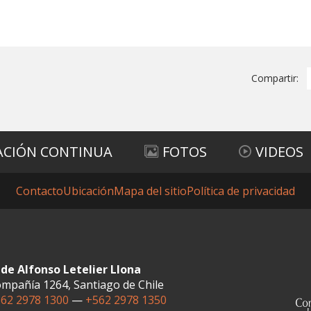
Compartir:
ACIÓN CONTINUA
FOTOS
VIDEOS
Contacto
Ubicación
Mapa del sitio
Política de privacidad
de Alfonso Letelier Llona
mpañía 1264, Santiago de Chile
62 2978 1300
—
+562 2978 1350