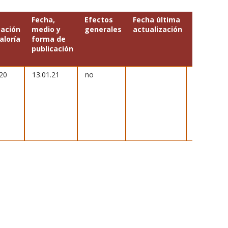
a
Fecha,
Efectos
Fecha última
Breve
ación
medio y
generales
actualización
descripc
aloría
forma de
del
publicación
objeto de
acto
.20
13.01.21
no
Comodat
de 12 pie
de la
colección
obras
patrimoni
del MAC