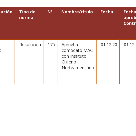
ación
Tipo de
Nº
Nombre/título
Fecha
Fech
norma
aprob
Contr
Resolución
175
Aprueba
01.12.20
01.12
o
comodato MAC
con Instituto
Chileno
Norteamericano