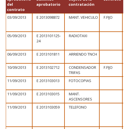
FACULTAD
del
aprobatorio
contratación
contrato
Estudiantes
Funcionarias/os
03/09/2013
E 2013098872
MANT. VEHICULO
F.FIJO
Académicas/os
Egresadas/os
05/09/2013
E 2013101125-
RADIOTAXI
24
06/09/2013
E 2013101811
ARRIENDO TNCH
10/09/2013
E 2013102712
CONDENSADOR
F.FIJO
TRIFAS
11/09/2013
E 2013103013
FOTOCOPIAS
11/09/2013
E 2013103015
MANT.
ASCENSORES
11/09/2013
E 2013103059
TELEFONO