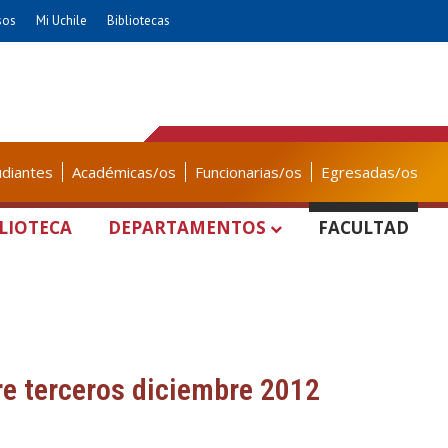
sos
Mi Uchile
Bibliotecas
udiantes
Académicas/os
Funcionarias/os
Egresadas/os
LIOTECA
DEPARTAMENTOS
FACULTAD
re terceros diciembre 2012