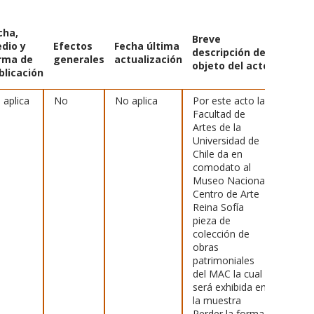
cha,
Breve
dio y
Efectos
Fecha última
Enlace
descripción del
rma de
generales
actualización
docu
objeto del acto
blicación
 aplica
No
No aplica
Por este acto la
[
Ver
Facultad de
archiv
Artes de la
Universidad de
Chile da en
comodato al
Museo Nacional
Centro de Arte
Reina Sofía
pieza de
colección de
obras
patrimoniales
del MAC la cual
será exhibida en
la muestra
Perder la forma