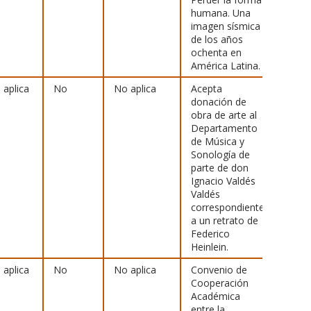
humana. Una
imagen sísmica
de los años
ochenta en
América Latina.
 aplica
No
No aplica
Acepta
[
Ver
donación de
archiv
obra de arte al
Departamento
de Música y
Sonología de
parte de don
Ignacio Valdés
Valdés
correspondiente
a un retrato de
Federico
Heinlein.
 aplica
No
No aplica
Convenio de
[
Ver
Cooperación
archiv
Académica
entre la