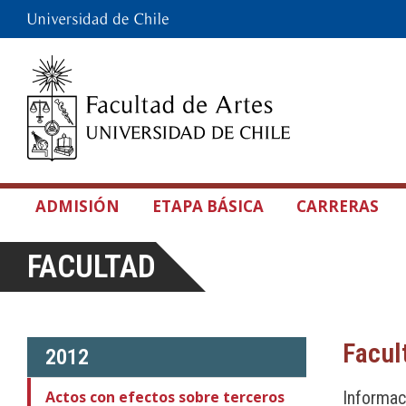
ADMISIÓN
ETAPA BÁSICA
CARRERAS
FACULTAD
Facul
2012
Actos con efectos sobre terceros
Informac