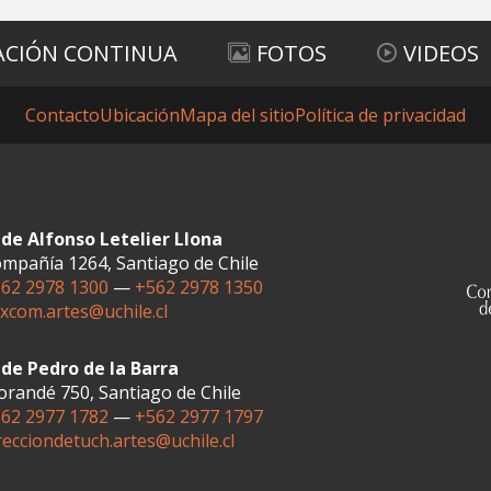
ACIÓN CONTINUA
FOTOS
VIDEOS
Contacto
Ubicación
Mapa del sitio
Política de privacidad
de Alfonso Letelier Llona
mpañía 1264, Santiago de Chile
62 2978 1300
—
+562 2978 1350
xcom.artes@uchile.cl
de Pedro de la Barra
randé 750, Santiago de Chile
62 2977 1782
—
+562 2977 1797
recciondetuch.artes@uchile.cl