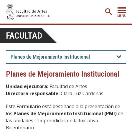
MENÚ
PORTADA
FACULTAD
ADMISIÓN
ETAPA BÁSICA
Planes de Mejoramiento Institucional
CARRERAS
Planes de Mejoramiento Institucional
POSTGRADO
Unidad ejecutora:
Facultad de Artes
EXTENSIÓN
Directora responsable:
Clara Luz Cárdenas
CREACIÓN
E INVESTIGACIÓN
Este Formulario está destinado a la presentación de
BIBLIOTECA
los
Planes de Mejoramiento Institucional (PMI)
de
las unidades comprendidas en la Iniciativa
DEPARTAMENTOS
Bicentenario: