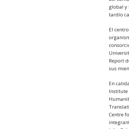
global y
tardío c
El centr
organism
consorci
Universit
Report d
sus mie
En calid
Institut
Humaniti
Translat
Centre f
integran