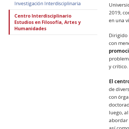
Investigación Interdisciplinaria
Universi
2019, co
Centro Interdisciplinario
en una v
Estudios en Filosofía, Artes y
Humanidades
Dirigido
con menci
promoció
problema
y crítico.
El centr
de divers
con órga
doctorad
luego, al
abordar 
así como