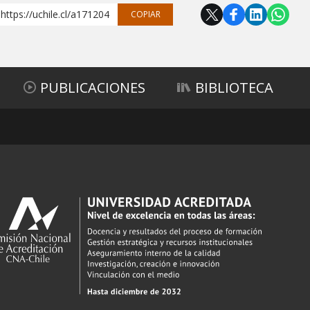
https://uchile.cl/a171204
COPIAR
PUBLICACIONES
BIBLIOTECA