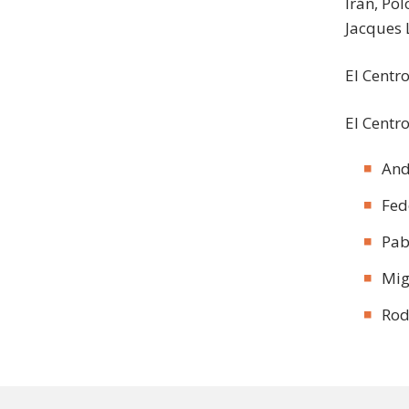
Irán, Po
Jacques 
El Centr
El Centr
And
Fed
Pab
Mig
Rod