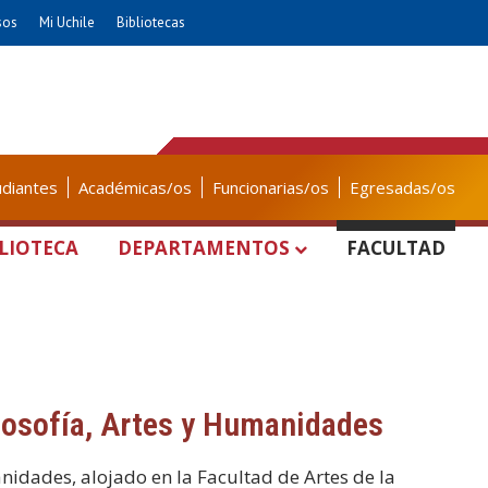
sos
Mi Uchile
Bibliotecas
udiantes
Académicas/os
Funcionarias/os
Egresadas/os
LIOTECA
DEPARTAMENTOS
FACULTAD
ilosofía, Artes y Humanidades
anidades, alojado en la Facultad de Artes de la