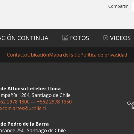
Compartir:
ACIÓN CONTINUA
FOTOS
VIDEOS
Contacto
Ubicación
Mapa del sitio
Política de privacidad
de Alfonso Letelier Llona
mpañía 1264, Santiago de Chile
62 2978 1300
—
+562 2978 1350
xcom.artes@uchile.cl
de Pedro de la Barra
randé 750, Santiago de Chile