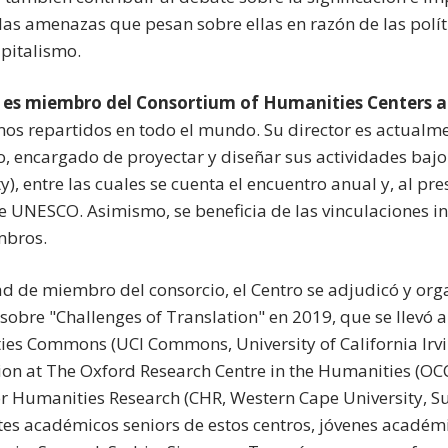
 las amenazas que pesan sobre ellas en razón de las polí
apitalismo.
o
es miembro del Consortium of Humanities Centers an
os repartidos en todo el mundo. Su director es actualme
o, encargado de proyectar y diseñar sus actividades bajo
y), entre las cuales se cuenta el encuentro anual y, al p
e UNESCO. Asimismo, se beneficia de las vinculaciones in
mbros.
ad de miembro del consorcio, el Centro se adjudicó y or
e sobre "Challenges of Translation" en 2019, que se llevó 
es Commons (UCI Commons, University of California Irvi
ion at The Oxford Research Centre in the Humanities (OCC
or Humanities Research (CHR, Western Cape University, Su
tes académicos seniors de estos centros, jóvenes académi