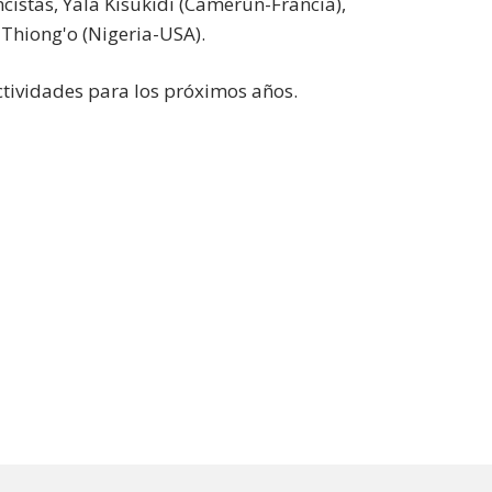
ncistas, Yala Kisukidi (Camerún-Francia),
 Thiong'o (Nigeria-USA).
actividades para los próximos años.