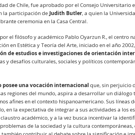
dad de Chile, fue aprobado por el Consejo Universitario
n la participación de
Judith Butler
, a quien la Universid
ibrante ceremonia en la Casa Central.
 por el filósofo y académico Pablo Oyarzun R., el centro n
ón en Estética y Teoría del Arte, iniciado en el año 2002,
n de estudios e investigaciones de orientación inter y
s y desafíos culturales, sociales y políticos contemporáne
o posee una vocación internacional
que, sin perjuicio 
as regiones del mundo, aspira a desarrollar un diálogo teó
nos afines en el contexto hispanoamericano. Sus líneas d
o, en la expectativa de integrar a sus actividades a los
 claustro académico, y a la vez busca incentivar la ident
problemas de la sociedad y la cultura contemporáneas, c
 también contribuir al debate sobre la significación e i