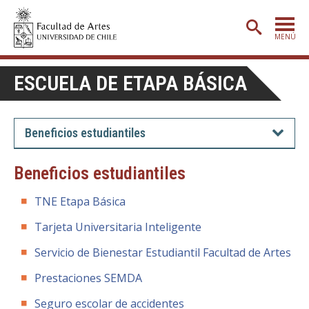
MENÚ
PORTADA
ESCUELA DE ETAPA BÁSICA
ADMISIÓN
ETAPA BÁSICA
Beneficios estudiantiles
CARRERAS
Beneficios estudiantiles
POSTGRADO
TNE Etapa Básica
EXTENSIÓN
Tarjeta Universitaria Inteligente
CREACIÓN
E INVESTIGACIÓN
Servicio de Bienestar Estudiantil Facultad de Artes
BIBLIOTECA
Prestaciones SEMDA
DEPARTAMENTOS
Seguro escolar de accidentes