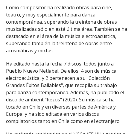
FACULTAD
Como compositor ha realizado obras para cine,
teatro, y muy especialmente para danza
Estudiantes
Funcionarias/os
contemporánea, superando la treintena de obras
Académicas/os
Egresadas/os
musicalizadas sólo en está última área. También se ha
destacado en el área de la música electroacústica,
superando también la treintena de obras entre
acusmáticas y mixtas.
Ha editado hasta la fecha 7 discos, todos junto a
Pueblo Nuevo Netlabel. De ellos, 4 son de música
electroacústica, y 2 pertenecen a su "Colección
Grandes Éxitos Bailables", que recopila su trabajo
para danza contemporánea. Además, ha publicado el
disco de ambient "Rezos" (2020). Su música se ha
tocado en Chile y en diversas partes de América y
Europa, y ha sido editada en varios discos
compilatorios tanto en Chile como en el extranjero.