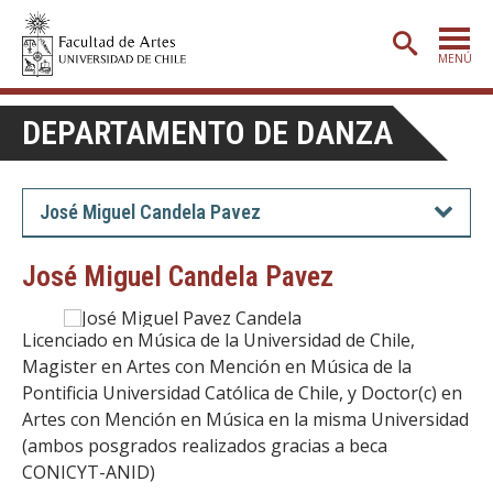
MENÚ
PORTADA
DEPARTAMENTO DE DANZA
ADMISIÓN
ETAPA BÁSICA
José Miguel Candela Pavez
CARRERAS
José Miguel Candela Pavez
POSTGRADO
EXTENSIÓN
Licenciado en Música de la Universidad de Chile,
Magister en Artes con Mención en Música de la
CREACIÓN
E INVESTIGACIÓN
Pontificia Universidad Católica de Chile, y Doctor(c) en
BIBLIOTECA
Artes con Mención en Música en la misma Universidad
(ambos posgrados realizados gracias a beca
DEPARTAMENTOS
CONICYT-ANID)