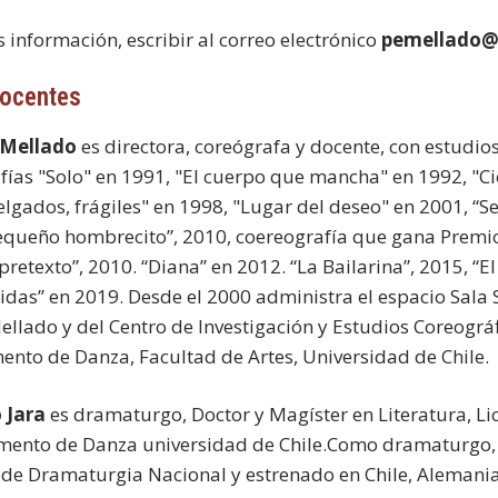
 información, escribir al correo electrónico
pemellado@u
docentes
 Mellado
es directora, coreógrafa y docente, con estudios
fías "Solo" en 1991, "El cuerpo que mancha" en 1992, "Ci
delgados, frágiles" en 1998, "Lugar del deseo" en 2001, “S
equeño hombrecito”, 2010, coereografía que gana Premio 
retexto”, 2010. “Diana” en 2012. “La Bailarina”, 2015, “El
das” en 2019. Desde el 2000 administra el espacio Sala 
Mellado y del Centro de Investigación y Estudios Coreográ
nto de Danza, Facultad de Artes, Universidad de Chile.
 Jara
es dramaturgo, Doctor y Magíster en Literatura, Li
ento de Danza universidad de Chile.Como dramaturgo, h
de Dramaturgia Nacional y estrenado en Chile, Alemania