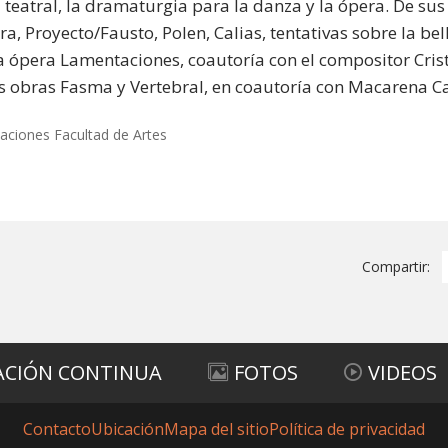
a teatral, la dramaturgia para la danza y la ópera. De sus
gra, Proyecto/Fausto, Polen, Calias, tentativas sobre la
la ópera Lamentaciones, coautoría con el compositor Cri
s obras Fasma y Vertebral, en coautoría con Macarena C
ciones Facultad de Artes
Compartir:
ACIÓN CONTINUA
FOTOS
VIDEOS
Contacto
Ubicación
Mapa del sitio
Política de privacidad