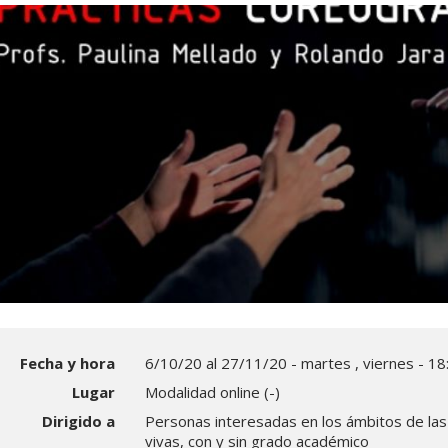
Fecha y hora
6/10/20 al 27/11/20 - martes , viernes - 18:
Lugar
Modalidad online (-)
Dirigido a
Personas interesadas en los ámbitos de las
vivas, con y sin grado académico