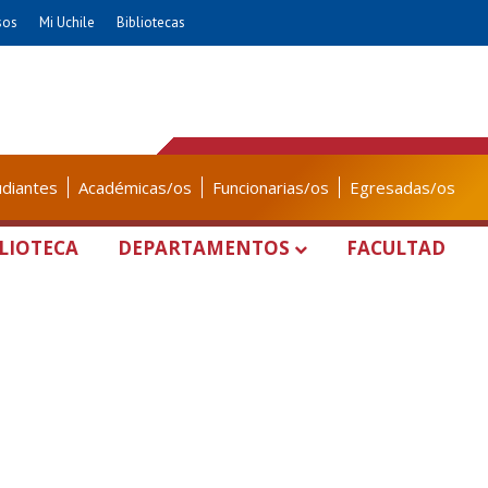
sos
Mi Uchile
Bibliotecas
udiantes
Académicas/os
Funcionarias/os
Egresadas/os
LIOTECA
DEPARTAMENTOS
FACULTAD