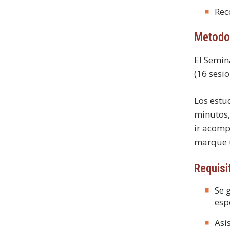
Rec
Metodo
El Semin
(16 sesi
Los estu
minutos,
ir acomp
marque u
Requisi
Se 
esp
Asi