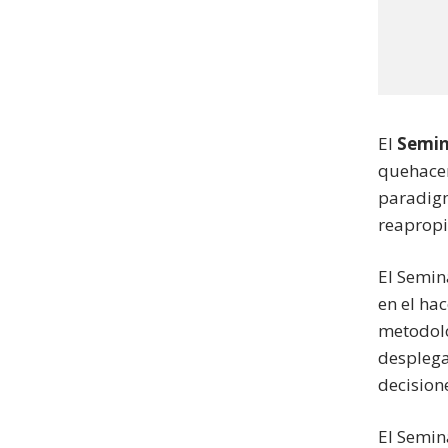
El
Semin
quehacer
paradigm
reapropi
El Semin
en el ha
metodológ
desplega
decision
El Semin