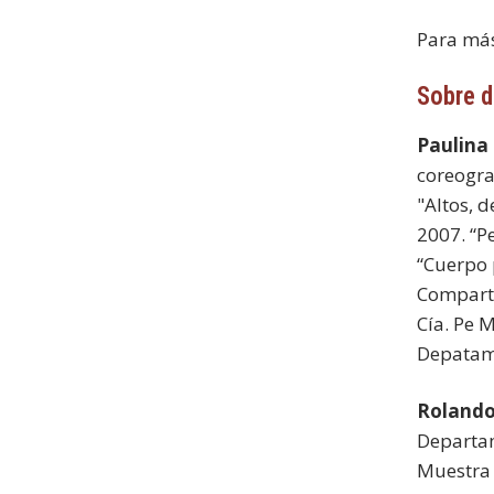
Para más
Sobre 
Paulina
coreogra
"Altos, 
2007. “P
“Cuerpo p
Comparti
Cía. Pe 
Depatame
Rolando
Departam
Muestra 