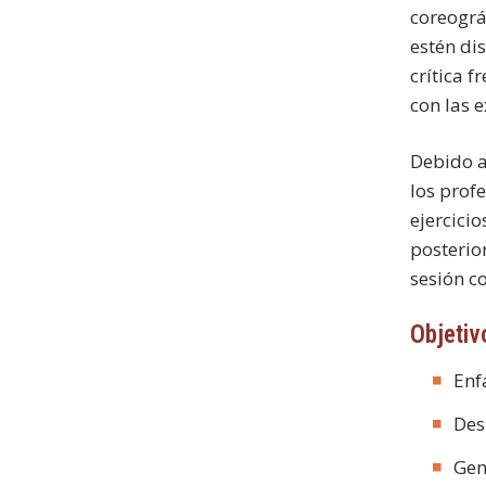
coreográf
estén di
crítica 
con las 
Debido a
los prof
ejercici
posterio
sesión co
Objetiv
Enf
Des
Gen