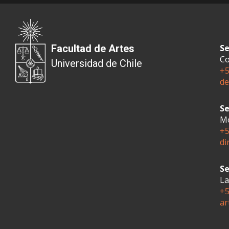
Facultad de Artes
Se
Co
Universidad de Chile
+5
de
Se
Mo
+5
di
Se
La
+5
ar