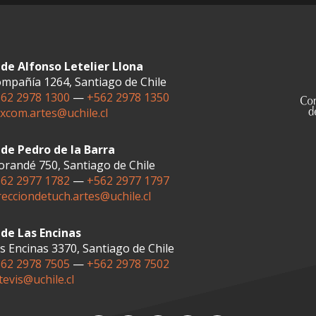
de Alfonso Letelier Llona
mpañía 1264, Santiago de Chile
62 2978 1300
—
+562 2978 1350
xcom.artes@uchile.cl
de Pedro de la Barra
randé 750, Santiago de Chile
62 2977 1782
—
+562 2977 1797
recciondetuch.artes@uchile.cl
de Las Encinas
s Encinas 3370, Santiago de Chile
62 2978 7505
—
+562 2978 7502
tevis@uchile.cl