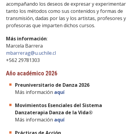
FACULTAD
acompañando los deseos de expresar y experimentar
tanto los métodos como sus contenidos y formas de
Estudiantes
Funcionarias/os
transmisión, dadas por las y los artistas, profesores y
profesoras que imparten dichos cursos.
Académicas/os
Egresadas/os
Más información
:
Marcela Barrera
mbarrerag@u.uchile.cl
+562 29781303
Año académico 2026
Preuniversitario de Danza 2026
Más información
aquí
Movimientos Esenciales del Sistema
Danzaterapia Danza de la Vida®
Más información
aquí
Prácticas de Acción