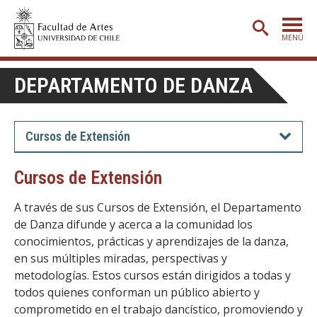
MENÚ
PORTADA
DEPARTAMENTO DE DANZA
ADMISIÓN
ETAPA BÁSICA
Cursos de Extensión
CARRERAS
Cursos de Extensión
POSTGRADO
A través de sus Cursos de Extensión, el Departamento
EXTENSIÓN
de Danza difunde y acerca a la comunidad los
conocimientos, prácticas y aprendizajes de la danza,
CREACIÓN
E INVESTIGACIÓN
en sus múltiples miradas, perspectivas y
BIBLIOTECA
metodologías. Estos cursos están dirigidos a todas y
todos quienes conforman un público abierto y
DEPARTAMENTOS
comprometido en el trabajo dancístico, promoviendo y