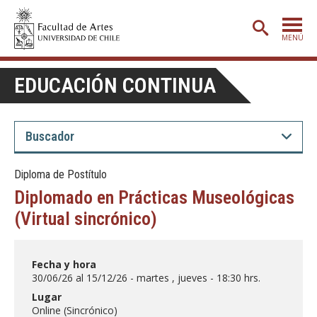
MENÚ
PORTADA
EDUCACIÓN CONTINUA
ADMISIÓN
ETAPA BÁSICA
CARRERAS
Diploma de Postítulo
POSTGRADO
Diplomado en Prácticas Museológicas
EXTENSIÓN
(Virtual sincrónico)
CREACIÓN
E INVESTIGACIÓN
Fecha y hora
BIBLIOTECA
30/06/26 al 15/12/26 - martes , jueves - 18:30 hrs.
DEPARTAMENTOS
Lugar
Online (Sincrónico)