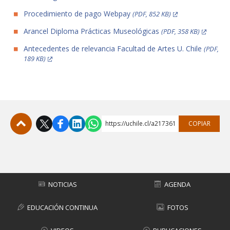
Procedimiento de pago Webpay
(PDF, 852 KB)
Arancel Diploma Prácticas Museológicas
(PDF, 358 KB)
Antecedentes de relevancia Facultad de Artes U. Chile
(PDF,
189 KB)
https://uchile.cl/a217361
COPIAR
Subir
NOTICIAS
AGENDA
EDUCACIÓN CONTINUA
FOTOS