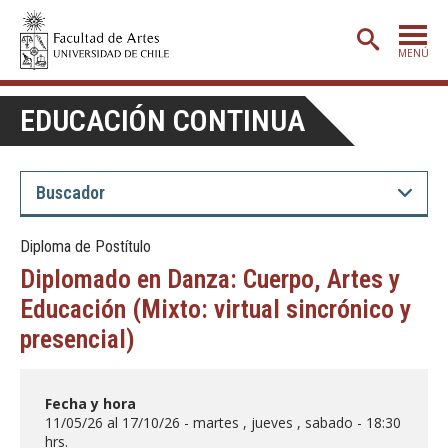
MENÚ
PORTADA
EDUCACIÓN CONTINUA
ADMISIÓN
ETAPA BÁSICA
CARRERAS
Diploma de Postítulo
POSTGRADO
Diplomado en Danza: Cuerpo, Artes y
EXTENSIÓN
Educación (Mixto: virtual sincrónico y
presencial)
CREACIÓN
E INVESTIGACIÓN
BIBLIOTECA
Fecha y hora
DEPARTAMENTOS
11/05/26 al 17/10/26 - martes , jueves , sabado - 18:30
hrs.