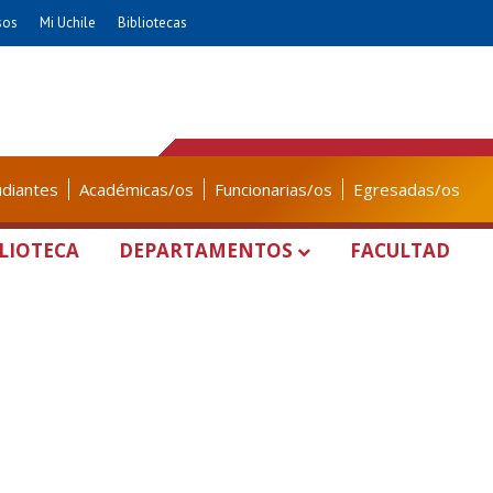
sos
Mi Uchile
Bibliotecas
udiantes
Académicas/os
Funcionarias/os
Egresadas/os
LIOTECA
DEPARTAMENTOS
FACULTAD