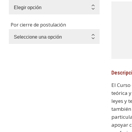
Por cierre de postulación
Descripc
El Curso
teórica y
leyes y t
también 
particula
apoyar c