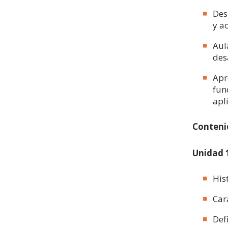
Des
y a
Aul
des
Apr
fun
apl
Conteni
Unidad 1
His
Car
Defi