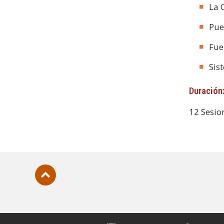
La 
Pue
Fue
Sis
Duración
12 Sesio
Subir