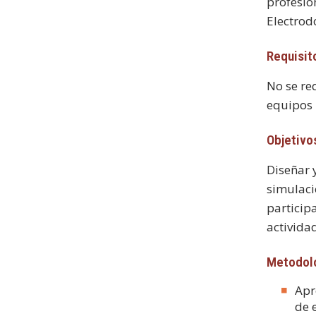
profesion
Electrodo
Requisit
No se re
equipos 
Objetivo
Diseñar 
simulaci
particip
activida
Metodolo
Apr
de 