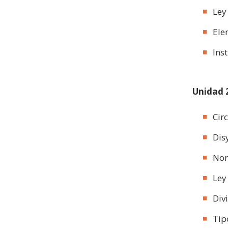
Ley
Ele
Ins
Unidad 2
Cir
Dis
Nor
Ley
Div
Tip