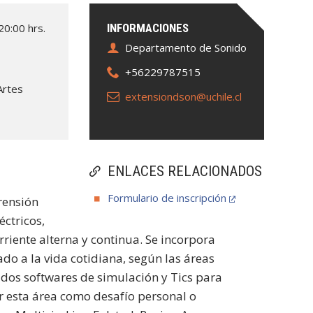
20:00 hrs.
INFORMACIONES
Departamento de Sonido
+56229787515
Artes
extensiondson@uchile.cl
ENLACES RELACIONADOS
Formulario de inscripción
prensión
éctricos,
rriente alterna y continua. Se incorpora
do a la vida cotidiana, según las áreas
riados softwares de simulación y Tics para
r esta área como desafío personal o