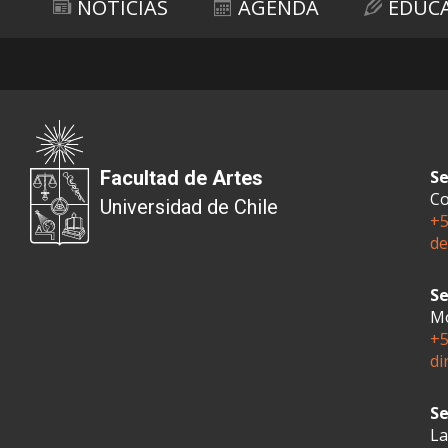
NOTICIAS
AGENDA
EDUC
Facultad de Artes
Se
Co
Universidad de Chile
+5
de
Se
Mo
+5
di
Se
La