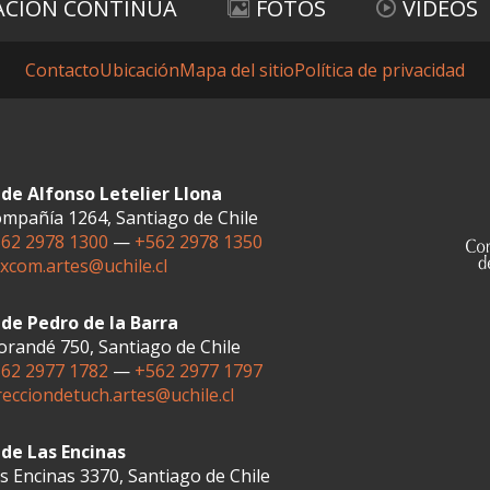
ACIÓN CONTINUA
FOTOS
VIDEOS
Contacto
Ubicación
Mapa del sitio
Política de privacidad
de Alfonso Letelier Llona
mpañía 1264, Santiago de Chile
62 2978 1300
—
+562 2978 1350
xcom.artes@uchile.cl
de Pedro de la Barra
randé 750, Santiago de Chile
62 2977 1782
—
+562 2977 1797
recciondetuch.artes@uchile.cl
de Las Encinas
s Encinas 3370, Santiago de Chile