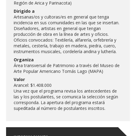
FACULTAD
Región de Arica y Parinacota)
Dirigido a
Artesanas/os y cultoras/es en general que tenga
Estudiantes
Funcionarias/os
incidencia en sus comunidades en las que se insertan.
Diseñadores, artistas en general que tengan
Académicas/os
Egresadas/os
producción de obra en la línea de artes y oficios.
Oficios convocados: Textilería, alfarería, orfebrería y
metales, cestería, trabajo en madera, piedra, cuero,
instrumentos musicales, cordelería andina y luthería.
Organiza
Área transversal de Patrimonio a través del Museo de
Arte Popular Americano Tomás Lago (MAPA)
Valor
Arancel: $1.408.000
Una vez que el programa revisa los antecedentes de
las y los postulantes, se comunica la selección según
corresponda. La apertura del programa estará
supeditada al número de postulantes inscritos.