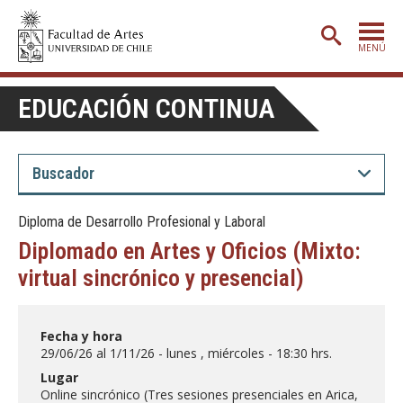
MENÚ
PORTADA
EDUCACIÓN CONTINUA
ADMISIÓN
ETAPA BÁSICA
CARRERAS
Diploma de Desarrollo Profesional y Laboral
POSTGRADO
Diplomado en Artes y Oficios (Mixto:
EXTENSIÓN
virtual sincrónico y presencial)
CREACIÓN
E INVESTIGACIÓN
Fecha y hora
BIBLIOTECA
29/06/26 al 1/11/26 - lunes , miércoles - 18:30 hrs.
DEPARTAMENTOS
Lugar
Online sincrónico (Tres sesiones presenciales en Arica,