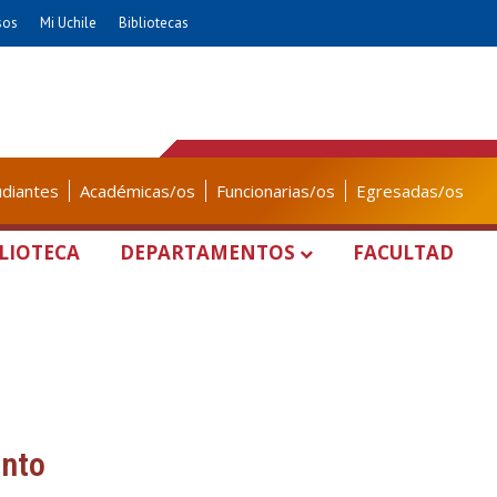
sos
Mi Uchile
Bibliotecas
udiantes
Académicas/os
Funcionarias/os
Egresadas/os
LIOTECA
DEPARTAMENTOS
FACULTAD
ento