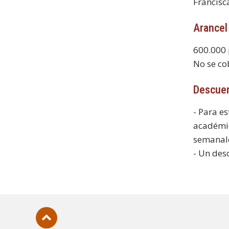
Francisc
Arancel
600.000 
No se co
Descue
- Para e
académic
semanale
- Un des