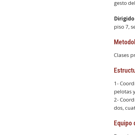
gesto de
Dirigido
piso 7, s
Metodol
Clases p
Estructu
1- Coord
pelotas 
2- Coord
dos, cuat
Equipo 