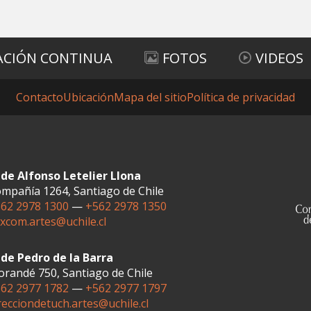
ACIÓN CONTINUA
FOTOS
VIDEOS
Contacto
Ubicación
Mapa del sitio
Política de privacidad
de Alfonso Letelier Llona
mpañía 1264, Santiago de Chile
62 2978 1300
—
+562 2978 1350
xcom.artes@uchile.cl
de Pedro de la Barra
randé 750, Santiago de Chile
62 2977 1782
—
+562 2977 1797
recciondetuch.artes@uchile.cl