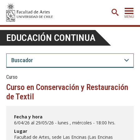
MENÚ
PORTADA
EDUCACIÓN CONTINUA
ADMISIÓN
ETAPA BÁSICA
CARRERAS
Curso
POSTGRADO
Curso en Conservación y Restauración
EXTENSIÓN
de Textil
CREACIÓN
E INVESTIGACIÓN
Fecha y hora
BIBLIOTECA
6/04/26 al 29/05/26 - lunes , miércoles - 18:00 hrs.
DEPARTAMENTOS
Lugar
Facultad de Artes, sede Las Encinas (Las Encinas