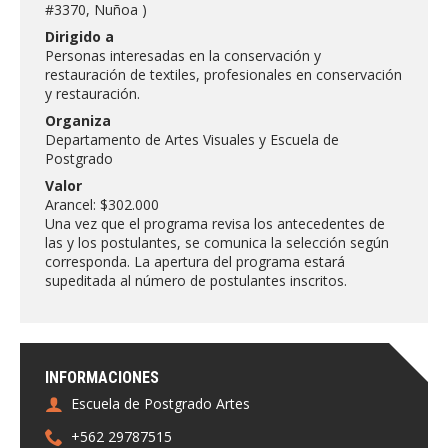
FACULTAD
#3370, Nuñoa )
Dirigido a
Personas interesadas en la conservación y
Estudiantes
Funcionarias/os
restauración de textiles, profesionales en conservación
y restauración.
Académicas/os
Egresadas/os
Organiza
Departamento de Artes Visuales y Escuela de
Postgrado
Valor
Arancel: $302.000
Una vez que el programa revisa los antecedentes de
las y los postulantes, se comunica la selección según
corresponda. La apertura del programa estará
supeditada al número de postulantes inscritos.
INFORMACIONES
Escuela de Postgrado Artes
+562 29787515