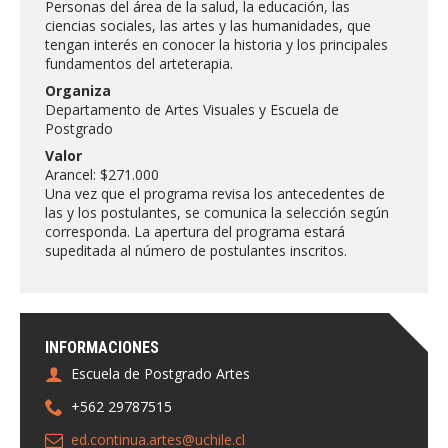
Personas del área de la salud, la educación, las
FACULTAD
ciencias sociales, las artes y las humanidades, que
tengan interés en conocer la historia y los principales
Estudiantes
Funcionarias/os
fundamentos del arteterapia.
Organiza
Académicas/os
Egresadas/os
Departamento de Artes Visuales y Escuela de
Postgrado
Valor
Arancel: $271.000
Una vez que el programa revisa los antecedentes de
las y los postulantes, se comunica la selección según
corresponda. La apertura del programa estará
supeditada al número de postulantes inscritos.
INFORMACIONES
Escuela de Postgrado Artes
+562 29787515
ed.continua.artes@uchile.cl