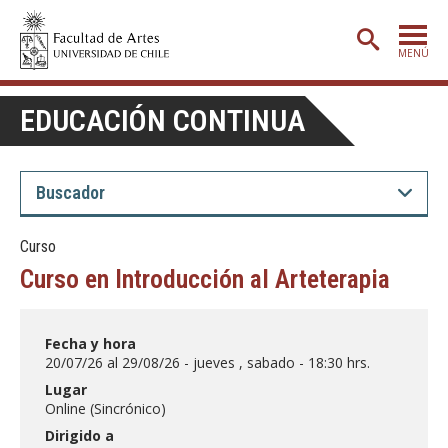
MENÚ
PORTADA
EDUCACIÓN CONTINUA
ADMISIÓN
ETAPA BÁSICA
CARRERAS
Curso
POSTGRADO
Curso en Introducción al Arteterapia
EXTENSIÓN
CREACIÓN
E INVESTIGACIÓN
Fecha y hora
20/07/26 al 29/08/26 - jueves , sabado - 18:30 hrs.
BIBLIOTECA
Lugar
Online (Sincrónico)
DEPARTAMENTOS
Dirigido a