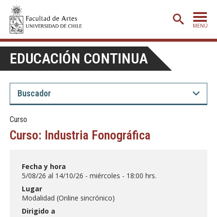
MENÚ
PORTADA
EDUCACIÓN CONTINUA
ADMISIÓN
ETAPA BÁSICA
CARRERAS
Curso
POSTGRADO
Curso: Industria Fonográfica
EXTENSIÓN
CREACIÓN
E INVESTIGACIÓN
Fecha y hora
5/08/26 al 14/10/26 - miércoles - 18:00 hrs.
BIBLIOTECA
Lugar
Modalidad (Online sincrónico)
DEPARTAMENTOS
Dirigido a