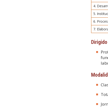
4. Desarr
5. Instit
6. Proces
7. Elabor
Dirigido
Pro
fun
lab
Modali
Cla
Tot
Jor