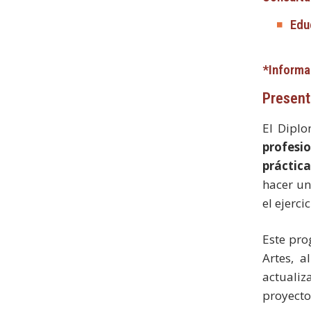
Edu
*Informa
Present
El Diplo
profesi
práctica
hacer un
el ejerci
Este pro
Artes, 
actuali
proyecto