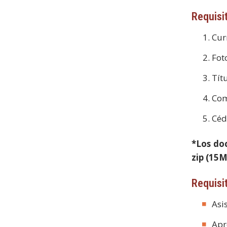
Requisi
Cur
Fot
Tít
Com
Céd
*Los do
zip (15M
Requisi
Asi
Apr