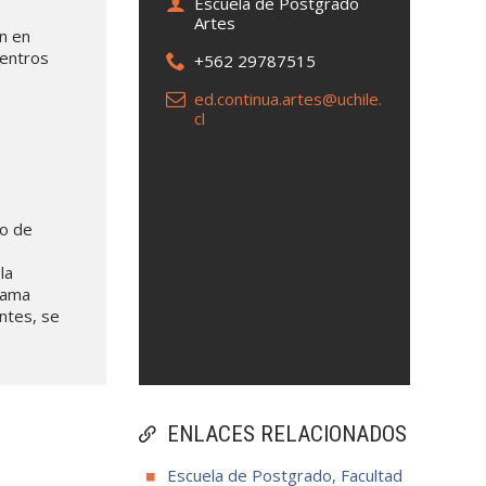
Escuela de Postgrado
Artes
n en
centros
+562 29787515
ed.continua.artes@uchile.
cl
ro de
la
rama
antes, se
ENLACES RELACIONADOS
Escuela de Postgrado, Facultad