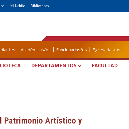
sos
Mi Uchile
Bibliotecas
udiantes
Académicas/os
Funcionarias/os
Egresadas/os
LIOTECA
DEPARTAMENTOS
FACULTAD
l Patrimonio Artístico y