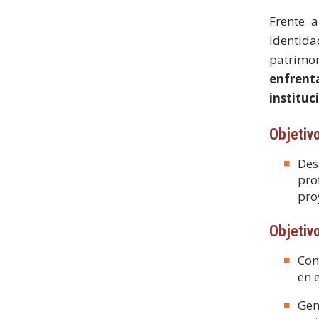
Frente a
identid
patrimon
enfrent
instituc
Objetiv
Des
pro
pro
Objetiv
Con
en 
Gen