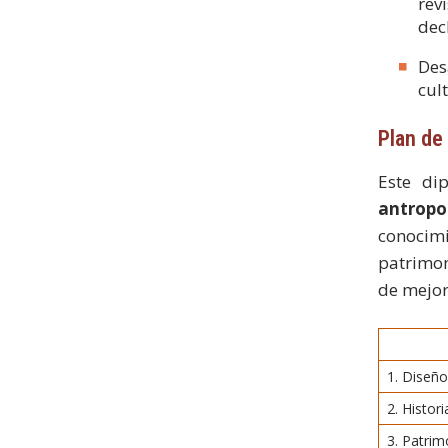
rev
dec
Des
cult
Plan de
Este di
antropol
conocimi
patrimon
de mejor
1. Diseñ
2. Histor
3. Patrim