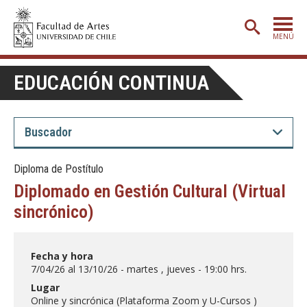
MENÚ
PORTADA
EDUCACIÓN CONTINUA
ADMISIÓN
ETAPA BÁSICA
CARRERAS
Diploma de Postítulo
POSTGRADO
Diplomado en Gestión Cultural (Virtual
EXTENSIÓN
sincrónico)
CREACIÓN
E INVESTIGACIÓN
Fecha y hora
BIBLIOTECA
7/04/26 al 13/10/26 - martes , jueves - 19:00 hrs.
DEPARTAMENTOS
Lugar
Online y sincrónica (Plataforma Zoom y U-Cursos )