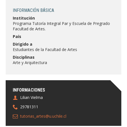
FACULTAD
INFORMACIÓN BÁSICA
Estudiantes
Funcionarias/os
Institución
Programa Tutoría Integral Par y Escuela de Pregrado
Académicas/os
Egresadas/os
Facultad de Artes.
País
Dirigido a
Estudiantes de la Facultad de Artes
Disciplinas
Arte y Arquitectura
INFORMACIONES
Lilian Vielma
29781311
tutorias_artes@u.uchile.cl