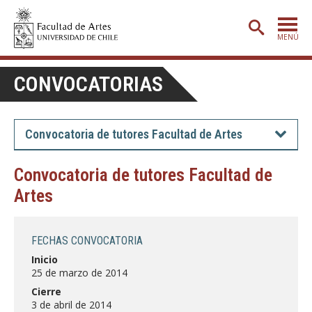
MENÚ
PORTADA
CONVOCATORIAS
ADMISIÓN
ETAPA BÁSICA
Convocatoria de tutores Facultad de Artes
CARRERAS
Convocatoria de tutores Facultad de
POSTGRADO
Artes
EXTENSIÓN
CREACIÓN
E INVESTIGACIÓN
FECHAS CONVOCATORIA
Inicio
BIBLIOTECA
25 de marzo de 2014
DEPARTAMENTOS
Cierre
3 de abril de 2014