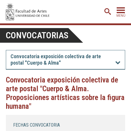
MENÚ
PORTADA
CONVOCATORIAS
ADMISIÓN
ETAPA BÁSICA
Convocatoria exposición colectiva de arte
postal "Cuerpo & Alma"
CARRERAS
POSTGRADO
Convocatoria exposición colectiva de
arte postal "Cuerpo & Alma.
EXTENSIÓN
Proposiciones artísticas sobre la figura
CREACIÓN
E INVESTIGACIÓN
humana"
BIBLIOTECA
DEPARTAMENTOS
FECHAS CONVOCATORIA