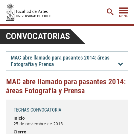
MENÚ
PORTADA
CONVOCATORIAS
ADMISIÓN
ETAPA BÁSICA
MAC abre llamado para pasantes 2014: áreas
Fotografía y Prensa
CARRERAS
POSTGRADO
MAC abre llamado para pasantes 2014:
áreas Fotografía y Prensa
EXTENSIÓN
CREACIÓN
E INVESTIGACIÓN
FECHAS CONVOCATORIA
BIBLIOTECA
Inicio
25 de noviembre de 2013
DEPARTAMENTOS
Cierre