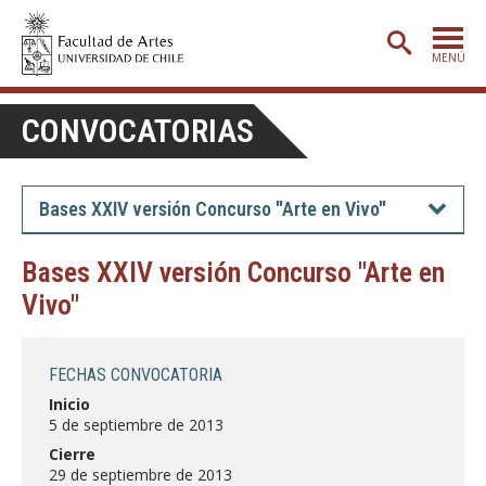
MENÚ
PORTADA
CONVOCATORIAS
ADMISIÓN
ETAPA BÁSICA
Bases XXIV versión Concurso "Arte en Vivo"
CARRERAS
Bases XXIV versión Concurso "Arte en
POSTGRADO
Vivo"
EXTENSIÓN
CREACIÓN
E INVESTIGACIÓN
FECHAS CONVOCATORIA
Inicio
BIBLIOTECA
5 de septiembre de 2013
DEPARTAMENTOS
Cierre
29 de septiembre de 2013