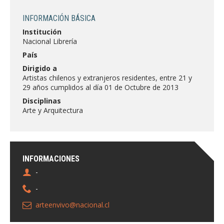
FACULTAD
INFORMACIÓN BÁSICA
Estudiantes
Funcionarias/os
Institución
Nacional Librería
Académicas/os
Egresadas/os
País
Dirigido a
Artistas chilenos y extranjeros residentes, entre 21 y
29 años cumplidos al día 01 de Octubre de 2013
Disciplinas
Arte y Arquitectura
INFORMACIONES
-
-
arteenvivo@nacional.cl