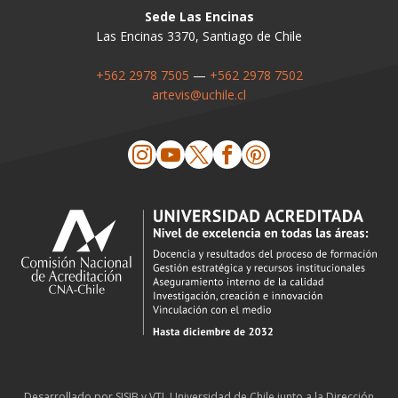
Sede Las Encinas
Las Encinas 3370, Santiago de Chile
+562 2978 7505
—
+562 2978 7502
artevis@uchile.cl
Desarrollado por
SISIB
y
VTI
,
Universidad de Chile
junto a la
Dirección