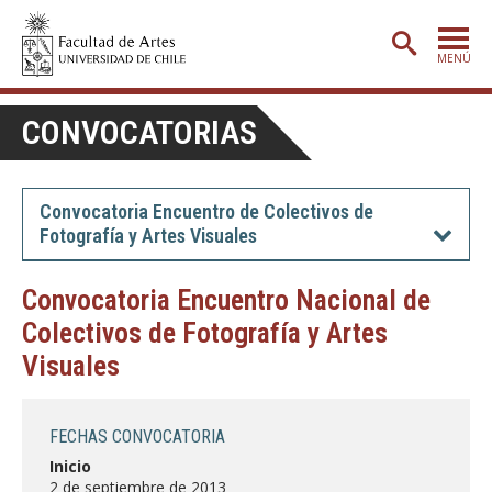
MENÚ
PORTADA
CONVOCATORIAS
ADMISIÓN
ETAPA BÁSICA
Convocatoria Encuentro de Colectivos de
Fotografía y Artes Visuales
CARRERAS
POSTGRADO
Convocatoria Encuentro Nacional de
Colectivos de Fotografía y Artes
EXTENSIÓN
Visuales
CREACIÓN
E INVESTIGACIÓN
BIBLIOTECA
FECHAS CONVOCATORIA
DEPARTAMENTOS
Inicio
2 de septiembre de 2013