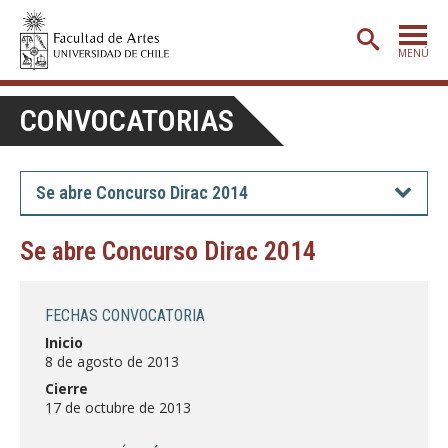
MENÚ
PORTADA
CONVOCATORIAS
ADMISIÓN
ETAPA BÁSICA
Se abre Concurso Dirac 2014
CARRERAS
Se abre Concurso Dirac 2014
POSTGRADO
EXTENSIÓN
FECHAS CONVOCATORIA
CREACIÓN
E INVESTIGACIÓN
Inicio
8 de agosto de 2013
BIBLIOTECA
Cierre
17 de octubre de 2013
DEPARTAMENTOS