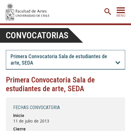
MENÚ
PORTADA
CONVOCATORIAS
ADMISIÓN
ETAPA BÁSICA
Primera Convocatoria Sala de estudiantes de
arte, SEDA
CARRERAS
POSTGRADO
Primera Convocatoria Sala de
estudiantes de arte, SEDA
EXTENSIÓN
CREACIÓN
E INVESTIGACIÓN
FECHAS CONVOCATORIA
BIBLIOTECA
Inicio
11 de julio de 2013
DEPARTAMENTOS
Cierre