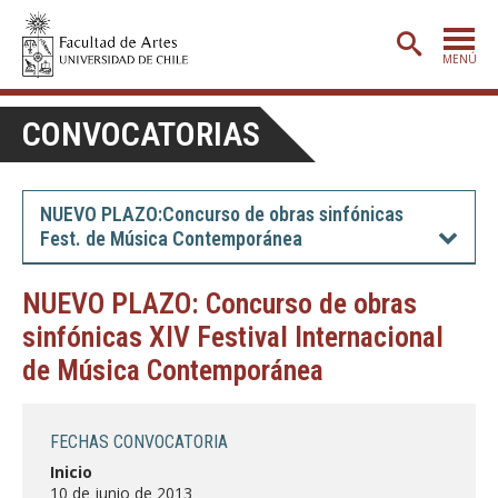
MENÚ
PORTADA
CONVOCATORIAS
ADMISIÓN
ETAPA BÁSICA
NUEVO PLAZO:Concurso de obras sinfónicas
Fest. de Música Contemporánea
CARRERAS
POSTGRADO
NUEVO PLAZO: Concurso de obras
sinfónicas XIV Festival Internacional
EXTENSIÓN
de Música Contemporánea
CREACIÓN
E INVESTIGACIÓN
BIBLIOTECA
FECHAS CONVOCATORIA
DEPARTAMENTOS
Inicio
10 de junio de 2013