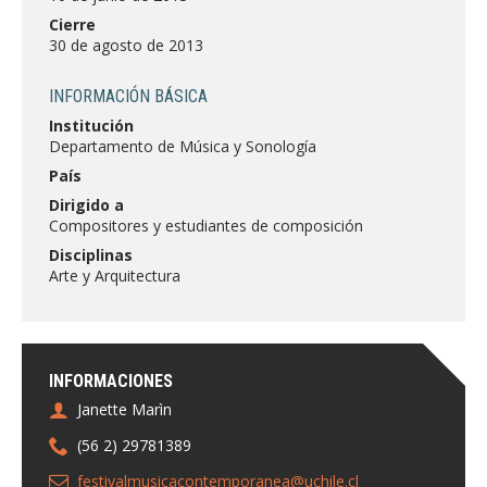
FACULTAD
Cierre
30 de agosto de 2013
Estudiantes
Funcionarias/os
INFORMACIÓN BÁSICA
Académicas/os
Egresadas/os
Institución
Departamento de Música y Sonología
País
Dirigido a
Compositores y estudiantes de composición
Disciplinas
Arte y Arquitectura
INFORMACIONES
Janette Marìn
(56 2) 29781389
festivalmusicacontemporanea@uchile.cl