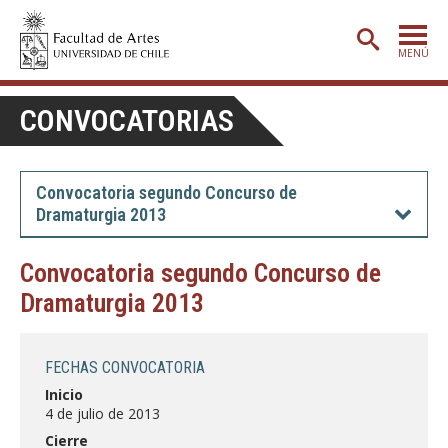
MENÚ
PORTADA
CONVOCATORIAS
ADMISIÓN
ETAPA BÁSICA
Convocatoria segundo Concurso de
Dramaturgia 2013
CARRERAS
POSTGRADO
Convocatoria segundo Concurso de
Dramaturgia 2013
EXTENSIÓN
CREACIÓN
E INVESTIGACIÓN
FECHAS CONVOCATORIA
BIBLIOTECA
Inicio
4 de julio de 2013
DEPARTAMENTOS
Cierre