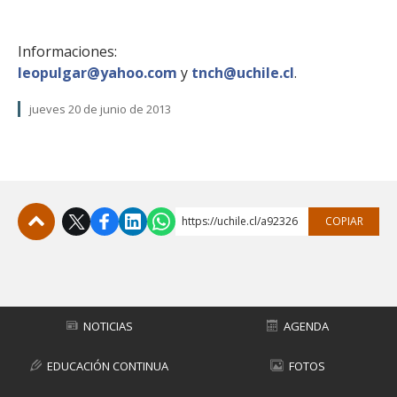
Informaciones:
leopulgar@yahoo.com
y
tnch@uchile.cl
.
jueves 20 de junio de 2013
https://uchile.cl/a92326
COPIAR
Subir
NOTICIAS
AGENDA
EDUCACIÓN CONTINUA
FOTOS