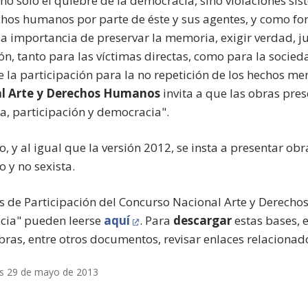
 no sólo el quiebre de la democracia, sino violaciones si
chos humanos por parte de éste y sus agentes, y como f
 la importancia de preservar la memoria, exigir verdad, ju
ón, tanto para las víctimas directas, como para la socied
 la participación para la no repetición de los hechos me
l Arte y Derechos Humanos
invita a que las obras pres
, participación y democracia".
, y al igual que la versión 2012, se insta a presentar obr
o y no sexista.
s de Participación del Concurso Nacional Arte y Derech
cia" pueden leerse
aquí
. Para
descargar
estas bases, 
bras, entre otros documentos, revisar enlaces relacionad
es 29 de mayo de 2013