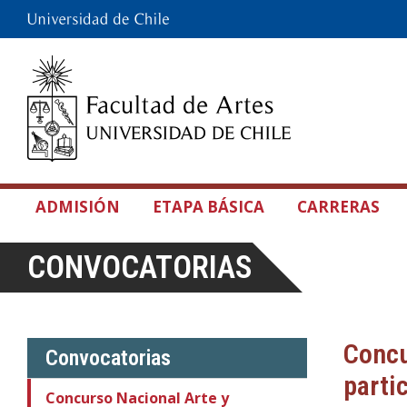
ADMISIÓN
ETAPA BÁSICA
CARRERAS
CONVOCATORIAS
Concu
Convocatorias
parti
Concurso Nacional Arte y