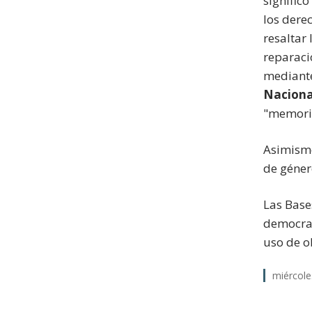
significó
los dere
resaltar
reparaci
mediante
Naciona
"memoria
Asimismo
de géner
Las Base
democra
uso de o
miércol