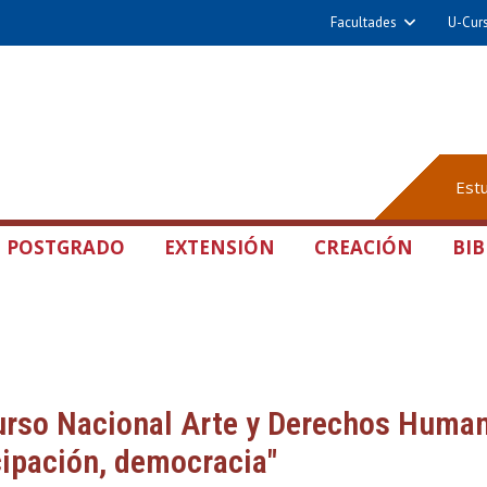
Facultades
U-Cur
Est
POSTGRADO
EXTENSIÓN
CREACIÓN
BIB
rso Nacional Arte y Derechos Human
cipación, democracia"