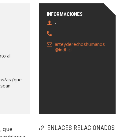
INFORMACIONES
-
-
arteyderechoshumanos
@indh.cl
to al
ros/as (que
 sean
ENLACES RELACIONADOS
, que