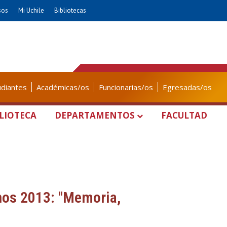
sos
Mi Uchile
Bibliotecas
udiantes
Académicas/os
Funcionarias/os
Egresadas/os
LIOTECA
DEPARTAMENTOS
FACULTAD
os 2013: "Memoria,