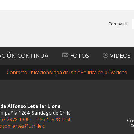
Compartir:
ACIÓN CONTINUA
FOTOS
VIDEOS
Contacto
Ubicación
Mapa del sitio
Política de privacidad
de Alfonso Letelier Llona
mpañía 1264, Santiago de Chile
62 2978 1300
—
+562 2978 1350
xcom.artes@uchile.cl