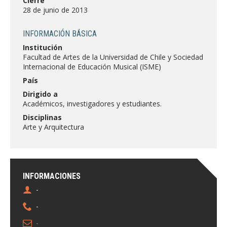
Cierre
FACULTAD
28 de junio de 2013
Estudiantes
Funcionarias/os
INFORMACIÓN BÁSICA
Institución
Académicas/os
Egresadas/os
Facultad de Artes de la Universidad de Chile y Sociedad
Internacional de Educación Musical (ISME)
País
Dirigido a
Académicos, investigadores y estudiantes.
Disciplinas
Arte y Arquitectura
INFORMACIONES
-
-
-