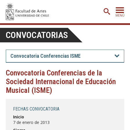
MENÚ
PORTADA
CONVOCATORIAS
ADMISIÓN
ETAPA BÁSICA
Convocatoria Conferencias ISME
CARRERAS
Convocatoria Conferencias de la
POSTGRADO
Sociedad Internacional de Educación
EXTENSIÓN
Musical (ISME)
CREACIÓN
E INVESTIGACIÓN
FECHAS CONVOCATORIA
BIBLIOTECA
Inicio
DEPARTAMENTOS
7 de enero de 2013