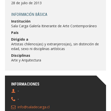
FACULTAD
28 de julio de 2013
Estudiantes
Funcionarias/os
INFORMACIÓN BÁSICA
Institución
Académicas/os
Egresadas/os
Sala Carga Galería Itinerante de Arte Contemporáneo
País
Dirigido a
Artistas chilenos(as) y extranjeros(as), sin distinción de
edad, sexo ni disciplinas artísticas
Disciplinas
Arte y Arquitectura
INFORMACIONES
-
-
info@saladecarga.cl