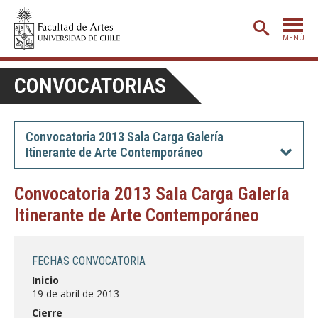
MENÚ
PORTADA
CONVOCATORIAS
ADMISIÓN
ETAPA BÁSICA
Convocatoria 2013 Sala Carga Galería
Itinerante de Arte Contemporáneo
CARRERAS
POSTGRADO
Convocatoria 2013 Sala Carga Galería
Itinerante de Arte Contemporáneo
EXTENSIÓN
CREACIÓN
E INVESTIGACIÓN
FECHAS CONVOCATORIA
BIBLIOTECA
Inicio
19 de abril de 2013
DEPARTAMENTOS
Cierre