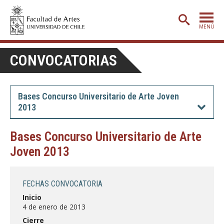
MENÚ
PORTADA
CONVOCATORIAS
ADMISIÓN
ETAPA BÁSICA
Bases Concurso Universitario de Arte Joven
2013
CARRERAS
POSTGRADO
Bases Concurso Universitario de Arte
Joven 2013
EXTENSIÓN
CREACIÓN
E INVESTIGACIÓN
FECHAS CONVOCATORIA
BIBLIOTECA
Inicio
4 de enero de 2013
DEPARTAMENTOS
Cierre