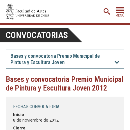
MENÚ
PORTADA
CONVOCATORIAS
ADMISIÓN
ETAPA BÁSICA
Bases y convocatoria Premio Municipal de
Pintura y Escultura Joven
CARRERAS
POSTGRADO
Bases y convocatoria Premio Municipal
de Pintura y Escultura Joven 2012
EXTENSIÓN
CREACIÓN
E INVESTIGACIÓN
FECHAS CONVOCATORIA
BIBLIOTECA
Inicio
8 de noviembre de 2012
DEPARTAMENTOS
Cierre