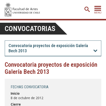
MENÚ
PORTADA
CONVOCATORIAS
ADMISIÓN
ETAPA BÁSICA
Convocatoria proyectos de exposición Galería
Bech 2013
CARRERAS
POSTGRADO
Convocatoria proyectos de exposición
Galería Bech 2013
EXTENSIÓN
CREACIÓN
E INVESTIGACIÓN
FECHAS CONVOCATORIA
BIBLIOTECA
Inicio
8 de octubre de 2012
DEPARTAMENTOS
Cierre