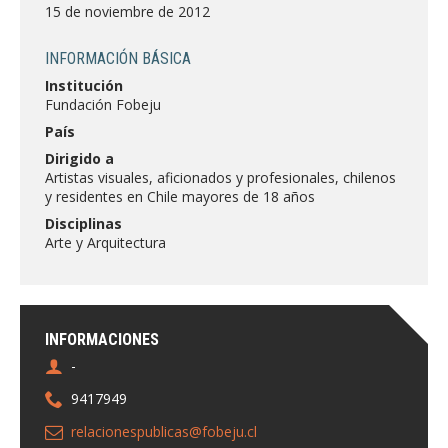
FACULTAD
15 de noviembre de 2012
Estudiantes
Funcionarias/os
INFORMACIÓN BÁSICA
Institución
Académicas/os
Egresadas/os
Fundación Fobeju
País
Dirigido a
Artistas visuales, aficionados y profesionales, chilenos
y residentes en Chile mayores de 18 años
Disciplinas
Arte y Arquitectura
INFORMACIONES
-
9417949
relacionespublicas@fobeju.cl