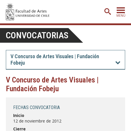
MENÚ
PORTADA
CONVOCATORIAS
ADMISIÓN
ETAPA BÁSICA
V Concurso de Artes Visuales | Fundación
Fobeju
CARRERAS
POSTGRADO
V Concurso de Artes Visuales |
Fundación Fobeju
EXTENSIÓN
CREACIÓN
E INVESTIGACIÓN
FECHAS CONVOCATORIA
BIBLIOTECA
Inicio
12 de noviembre de 2012
DEPARTAMENTOS
Cierre