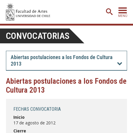
MENÚ
PORTADA
CONVOCATORIAS
ADMISIÓN
ETAPA BÁSICA
Abiertas postulaciones a los Fondos de Cultura
2013
CARRERAS
POSTGRADO
Abiertas postulaciones a los Fondos de
Cultura 2013
EXTENSIÓN
CREACIÓN
E INVESTIGACIÓN
FECHAS CONVOCATORIA
BIBLIOTECA
Inicio
17 de agosto de 2012
DEPARTAMENTOS
Cierre